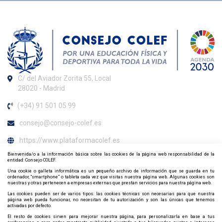
C/ del Aviador Zorita 55, Local
28020 - Madrid
(+34) 91 501 05 99
consejo@consejo-colef.es
https://www.plataformacolef.es
Bienvenida/o a la información básica sobre las cookies de la página web responsabilidad de la
Horario de atención al colegiado
entidad: Consejo COLEF.
Una cookie o galleta informática es un pequeño archivo de información que se guarda en tu
De lunes a viernes de 09:00 h. a 20:00 h.
ordenador, “smartphone” o tableta cada vez que visitas nuestra página web. Algunas cookies son
nuestras y otras pertenecen a empresas externas que prestan servicios para nuestra página web.
Contacta y síguenos por redes sociales
Las cookies pueden ser de varios tipos: las cookies técnicas son necesarias para que nuestra
página web pueda funcionar, no necesitan de tu autorización y son las únicas que tenemos
activadas por defecto.
El resto de cookies sirven para mejorar nuestra página, para personalizarla en base a tus