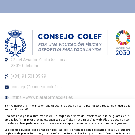
C/ del Aviador Zorita 55, Local
28020 - Madrid
(+34) 91 501 05 99
consejo@consejo-colef.es
https://www.plataformacolef.es
Bienvenida/o a la información básica sobre las cookies de la página web responsabilidad de la
Horario de atención al colegiado
entidad: Consejo COLEF.
Una cookie o galleta informática es un pequeño archivo de información que se guarda en tu
De lunes a viernes de 09:00 h. a 20:00 h.
ordenador, “smartphone” o tableta cada vez que visitas nuestra página web. Algunas cookies son
nuestras y otras pertenecen a empresas externas que prestan servicios para nuestra página web.
Contacta y síguenos por redes sociales
Las cookies pueden ser de varios tipos: las cookies técnicas son necesarias para que nuestra
página web pueda funcionar, no necesitan de tu autorización y son las únicas que tenemos