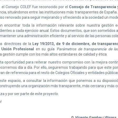
el Consejo COLEF fue reconocido por el
Consejo de Transparencia 
cia, situándonos entre las instituciones más transparentes de España. 
 renovado para seguir mejorando y ofreciendo a la sociedad un modelo
án encontrar toda la información relevante sobre nuestra gestión 
ientes a cada ejercicio anual. Estos documentos, que son sometidos a 
mantener una administración eficiente y al servicio de las personas cole
 directrices de la
Ley 19/2013, de 9 de diciembre, de transparenc
e
Unión Profesional
en su guía
'Parámetros de transparencia de las
a gestión cumple con los más altos estándares de calidad y ética.
ta oportunidad para reiterar nuestro compromiso con la mejora conti
corremos día a día. Por ello, seguiremos trabajando para que este port
an de referencia para el resto de Colegios Oficiales y entidades pública
r este espacio, a consultar la información que ponemos a su disposic
onstruyendo una organización más transparente, más cercana y más c
za y por ser parte de este proyecto.
!
D. Vicente Gambau i Pinasa