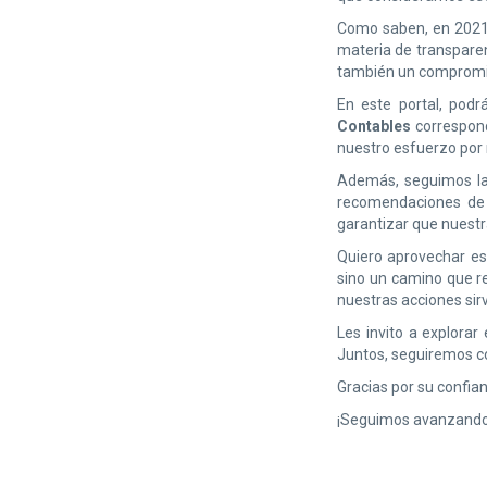
Como saben, en 2021 
materia de transparen
también un compromiso
En este portal, podr
Contables
correspond
nuestro esfuerzo por 
Además, seguimos las
recomendaciones d
garantizar que nuestr
Quiero aprovechar es
sino un camino que re
nuestras acciones sirv
Les invito a explora
Juntos, seguiremos c
Gracias por su confian
¡Seguimos avanzando