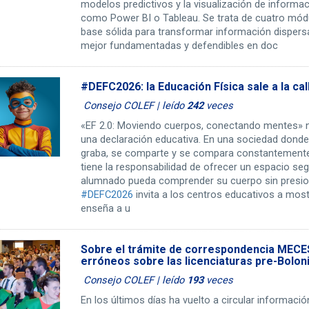
modelos predictivos y la visualización de inform
como Power BI o Tableau. Se trata de cuatro mód
base sólida para transformar información dispers
mejor fundamentadas y defendibles en doc
#DEFC2026: la Educación Física sale a la call
Consejo COLEF | leído
242
veces
«EF 2.0: Moviendo cuerpos, conectando mentes» n
una declaración educativa. En una sociedad donde
graba, se comparte y se compara constantemente,
tiene la responsabilidad de ofrecer un espacio se
alumnado pueda comprender su cuerpo sin presion
#DEFC2026
invita a los centros educativos a mos
enseña a u
Sobre el trámite de correspondencia MECE
erróneos sobre las licenciaturas pre-Bolon
Consejo COLEF | leído
193
veces
En los últimos días ha vuelto a circular informaci