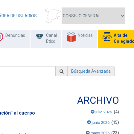
ÁREA DE USUARIOS
Denuncias
Canal
Noticias
Alta de
Ético
Colegiad
Búsqueda Avanzada
ARCHIVO
(4)
julio 2026
ación” al cuerpo
(15)
junio 2026
(23)
mayo 2026