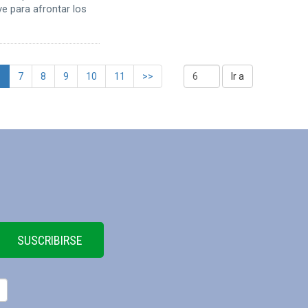
ve para afrontar los
6
7
8
9
10
11
>>
SUSCRIBIRSE