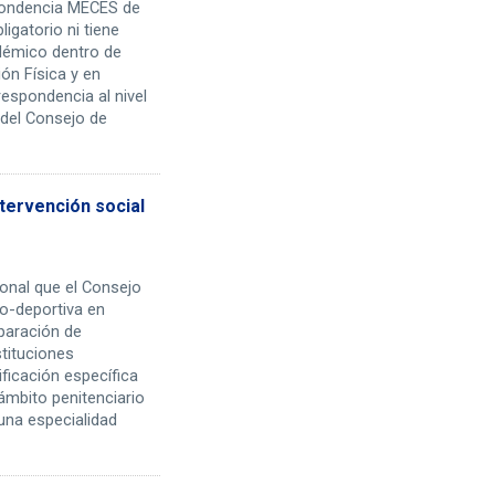
spondencia MECES de
ligatorio ni tiene
adémico dentro de
ón Física y en
respondencia al nivel
del Consejo de
intervención social
onal que el Consejo
co-deportiva en
iparación de
stituciones
ificación específica
 ámbito penitenciario
una especialidad