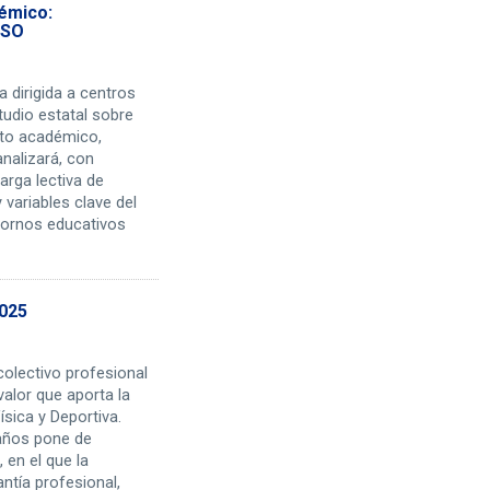
démico:
ESO
 dirigida a centros
tudio estatal sobre
nto académico,
nalizará, con
arga lectiva de
 variables clave del
etornos educativos
2025
 colectivo profesional
alor que aporta la
ísica y Deportiva.
 años pone de
 en el que la
ntía profesional,