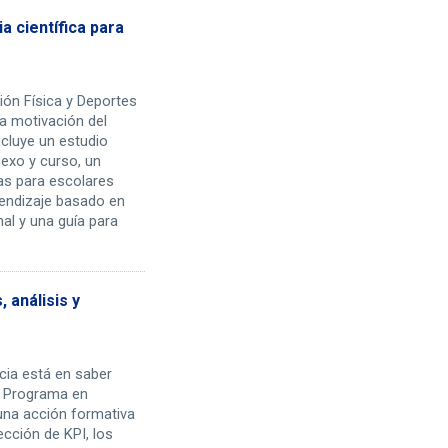
a científica para
ión Física y Deportes
a motivación del
ncluye un estudio
exo y curso, un
vas para escolares
rendizaje basado en
al y una guía para
 análisis y
cia está en saber
El Programa en
una acción formativa
ección de KPI, los