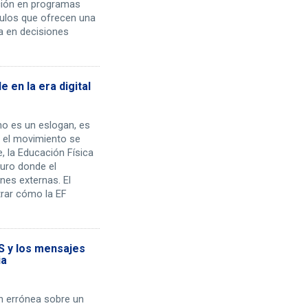
ación en programas
ulos que ofrecen una
a en decisiones
e en la era digital
o es un eslogan, es
 el movimiento se
 la Educación Física
guro donde el
es externas. El
trar cómo la EF
S y los mensajes
ia
ón errónea sobre un