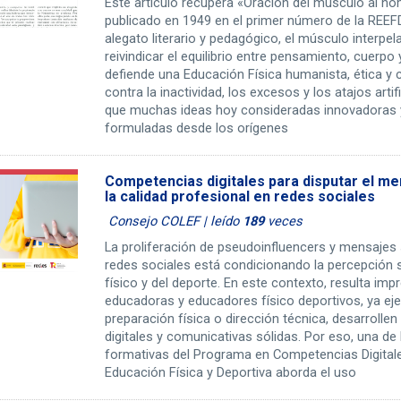
Este artículo recupera «Oración del músculo al ho
publicado en 1949 en el primer número de la REEFD
alegato literario y pedagógico, el músculo interpe
reivindicar el equilibrio entre pensamiento, cuerpo 
defiende una Educación Física humanista, ética y 
contra la inactividad, los excesos y los atajos arti
que muchas ideas hoy consideradas innovadoras 
formuladas desde los orígenes
Competencias digitales para disputar el m
la calidad profesional en redes sociales
Consejo COLEF | leído
189
veces
La proliferación de pseudoinfluencers y mensajes 
redes sociales está condicionando la percepción so
físico y del deporte. En este contexto, resulta imp
educadoras y educadores físico deportivos, ya ej
preparación física o dirección técnica, desarroll
digitales y comunicativas sólidas. Por eso, una de
formativas del Programa en Competencias Digitale
Educación Física y Deportiva aborda el uso