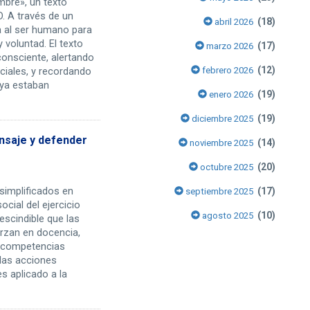
mbre», un texto
. A través de un
(18)
abril 2026
la al ser humano para
y voluntad. El texto
(17)
marzo 2026
consciente, alertando
(12)
ficiales, y recordando
febrero 2026
ya estaban
(19)
enero 2026
(19)
diciembre 2025
ensaje y defender
(14)
noviembre 2025
(20)
octubre 2025
simplificados en
(17)
septiembre 2025
cial del ejercicio
(10)
agosto 2025
rescindible que las
erzan en docencia,
en competencias
 las acciones
s aplicado a la