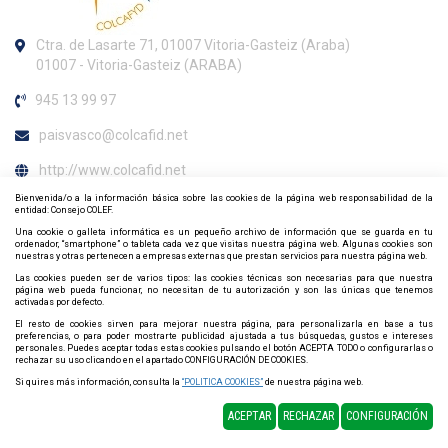
Ctra. de Lasarte 71, 01007 Vitoria-Gasteiz (Araba)
01007 - Vitoria-Gasteiz (ARABA)
945 13 99 97
paisvasco@colcafid.net
http://www.colcafid.net
Bienvenida/o a la información básica sobre las cookies de la página web responsabilidad de la
Horario de atención al colegiado
entidad: Consejo COLEF.
Una cookie o galleta informática es un pequeño archivo de información que se guarda en tu
Lunes, Miércoles y Viernes 8:30h. a 11:00h.
ordenador, “smartphone” o tableta cada vez que visitas nuestra página web. Algunas cookies son
nuestras y otras pertenecen a empresas externas que prestan servicios para nuestra página web.
Contacta y síguenos por redes sociales
Las cookies pueden ser de varios tipos: las cookies técnicas son necesarias para que nuestra
página web pueda funcionar, no necesitan de tu autorización y son las únicas que tenemos
activadas por defecto.
El resto de cookies sirven para mejorar nuestra página, para personalizarla en base a tus
preferencias, o para poder mostrarte publicidad ajustada a tus búsquedas, gustos e intereses
personales. Puedes aceptar todas estas cookies pulsando el botón ACEPTA TODO o configurarlas o
rechazar su uso clicando en el apartado CONFIGURACIÓN DE COOKIES.
Si quires más información, consulta la
“POLITICA COOKIES”
de nuestra página web.
Política de privacidad
Política de Cookies
Mapa web
ACEPTAR
RECHAZAR
CONFIGURACIÓN
Diseño y Desarrollo web Im3diA comunicación