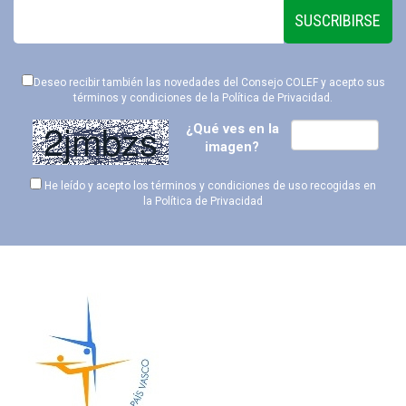
SUSCRIBIRSE
Deseo recibir también las novedades del Consejo COLEF y acepto sus
términos y condiciones de la
Política de Privacidad
.
¿Qué ves en la
imagen?
He leído y acepto los términos y condiciones de uso recogidas en
la
Política de Privacidad