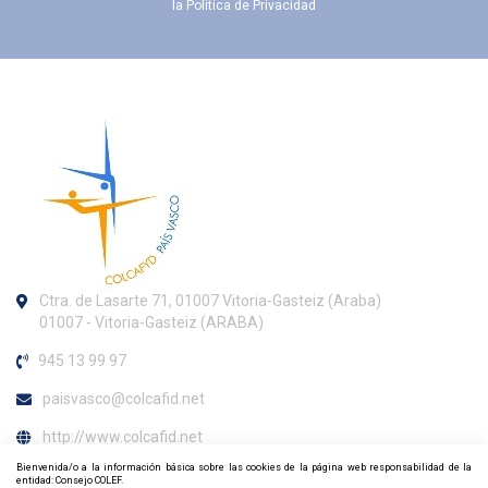
la
Política de Privacidad
Ctra. de Lasarte 71, 01007 Vitoria-Gasteiz (Araba)
01007 - Vitoria-Gasteiz (ARABA)
945 13 99 97
paisvasco@colcafid.net
http://www.colcafid.net
Bienvenida/o a la información básica sobre las cookies de la página web responsabilidad de la
Horario de atención al colegiado
entidad: Consejo COLEF.