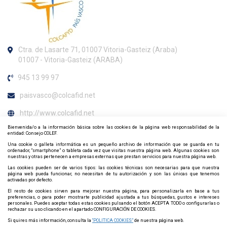
Ctra. de Lasarte 71, 01007 Vitoria-Gasteiz (Araba)
01007 - Vitoria-Gasteiz (ARABA)
945 13 99 97
paisvasco@colcafid.net
http://www.colcafid.net
Bienvenida/o a la información básica sobre las cookies de la página web responsabilidad de la
Horario de atención al colegiado
entidad: Consejo COLEF.
Una cookie o galleta informática es un pequeño archivo de información que se guarda en tu
Lunes, Miércoles y Viernes 8:30h. a 11:00h.
ordenador, “smartphone” o tableta cada vez que visitas nuestra página web. Algunas cookies son
nuestras y otras pertenecen a empresas externas que prestan servicios para nuestra página web.
Contacta y síguenos por redes sociales
Las cookies pueden ser de varios tipos: las cookies técnicas son necesarias para que nuestra
página web pueda funcionar, no necesitan de tu autorización y son las únicas que tenemos
activadas por defecto.
El resto de cookies sirven para mejorar nuestra página, para personalizarla en base a tus
preferencias, o para poder mostrarte publicidad ajustada a tus búsquedas, gustos e intereses
personales. Puedes aceptar todas estas cookies pulsando el botón ACEPTA TODO o configurarlas o
rechazar su uso clicando en el apartado CONFIGURACIÓN DE COOKIES.
Si quires más información, consulta la
“POLITICA COOKIES”
de nuestra página web.