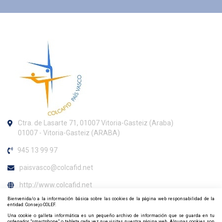
Ctra. de Lasarte 71, 01007 Vitoria-Gasteiz (Araba)
01007 - Vitoria-Gasteiz (ARABA)
945 13 99 97
paisvasco@colcafid.net
http://www.colcafid.net
Bienvenida/o a la información básica sobre las cookies de la página web responsabilidad de la
Horario de atención al colegiado
entidad: Consejo COLEF.
Una cookie o galleta informática es un pequeño archivo de información que se guarda en tu
ordenador, “smartphone” o tableta cada vez que visitas nuestra página web. Algunas cookies son