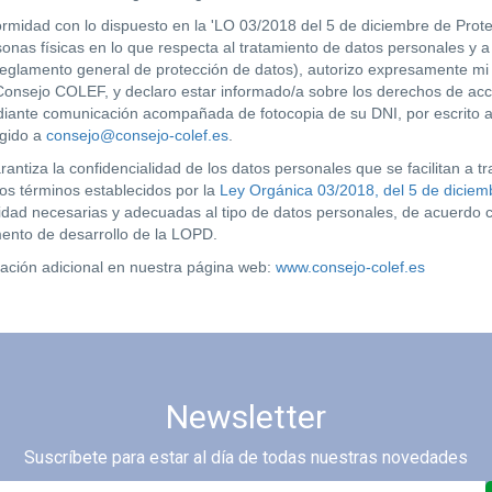
rmidad con lo dispuesto en la 'LO 03/2018 del 5 de diciembre de Prot
onas físicas en lo que respecta al tratamiento de datos personales y a l
eglamento general de protección de datos), autorizo expresamente mi 
e Consejo COLEF, y declaro estar informado/a sobre los derechos de acces
diante comunicación acompañada de fotocopia de su DNI, por escrito a C
igido a
consejo@consejo-colef.es
.
ntiza la confidencialidad de los datos personales que se facilitan a t
os términos establecidos por la
Ley Orgánica 03/2018, del 5 de diciemb
idad necesarias y adecuadas al tipo de datos personales, de acuerdo 
ento de desarrollo de la LOPD.
ación adicional en nuestra página web:
www.consejo-colef.es
Newsletter
Suscríbete para estar al día de todas nuestras novedades