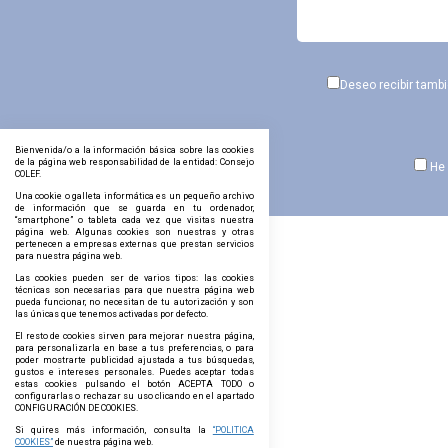
Deseo recibir tamb
Bienvenida/o a la información básica sobre las cookies
de la página web responsabilidad de la entidad: Consejo
He 
COLEF.
Una cookie o galleta informática es un pequeño archivo
de información que se guarda en tu ordenador,
“smartphone” o tableta cada vez que visitas nuestra
página web. Algunas cookies son nuestras y otras
pertenecen a empresas externas que prestan servicios
para nuestra página web.
Las cookies pueden ser de varios tipos: las cookies
técnicas son necesarias para que nuestra página web
pueda funcionar, no necesitan de tu autorización y son
las únicas que tenemos activadas por defecto.
El resto de cookies sirven para mejorar nuestra página,
para personalizarla en base a tus preferencias, o para
poder mostrarte publicidad ajustada a tus búsquedas,
gustos e intereses personales. Puedes aceptar todas
estas cookies pulsando el botón ACEPTA TODO o
configurarlas o rechazar su uso clicando en el apartado
CONFIGURACIÓN DE COOKIES.
Si quires más información, consulta la
“POLITICA
COOKIES”
de nuestra página web.