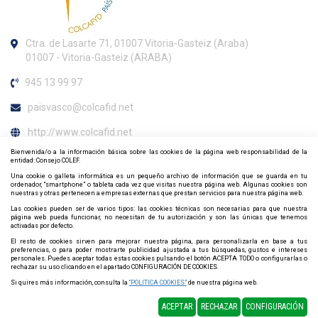
Ctra. de Lasarte 71, 01007 Vitoria-Gasteiz (Araba)
01007 - Vitoria-Gasteiz (ARABA)
945 13 99 97
paisvasco@colcafid.net
http://www.colcafid.net
Bienvenida/o a la información básica sobre las cookies de la página web responsabilidad de la
Horario de atención al colegiado
entidad: Consejo COLEF.
Una cookie o galleta informática es un pequeño archivo de información que se guarda en tu
Lunes, Miércoles y Viernes 8:30h. a 11:00h.
ordenador, “smartphone” o tableta cada vez que visitas nuestra página web. Algunas cookies son
nuestras y otras pertenecen a empresas externas que prestan servicios para nuestra página web.
Contacta y síguenos por redes sociales
Las cookies pueden ser de varios tipos: las cookies técnicas son necesarias para que nuestra
página web pueda funcionar, no necesitan de tu autorización y son las únicas que tenemos
activadas por defecto.
El resto de cookies sirven para mejorar nuestra página, para personalizarla en base a tus
preferencias, o para poder mostrarte publicidad ajustada a tus búsquedas, gustos e intereses
personales. Puedes aceptar todas estas cookies pulsando el botón ACEPTA TODO o configurarlas o
rechazar su uso clicando en el apartado CONFIGURACIÓN DE COOKIES.
Si quires más información, consulta la
“POLITICA COOKIES”
de nuestra página web.
Política de Cookies
Política de privacidad
Mapa web
ACEPTAR
RECHAZAR
CONFIGURACIÓN
Diseño y Desarrollo web Im3diA comunicación