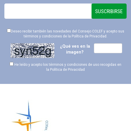
SUSCRIBIRSE
Deseo recibir también las novedades del Consejo COLEF y acepto sus
términos y condiciones de la
Política de Privacidad
.
¿Qué ves en la
imagen?
He leído y acepto los términos y condiciones de uso recogidas en
la
Política de Privacidad