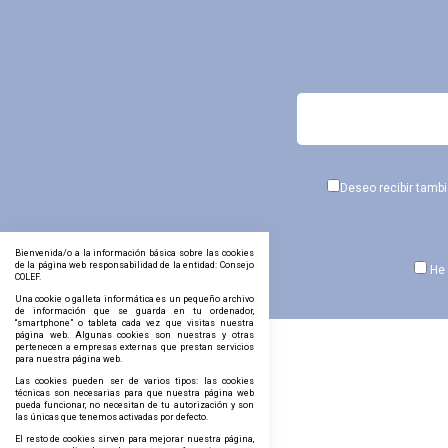
Deseo recibir tamb
Bienvenida/o a la información básica sobre las cookies
de la página web responsabilidad de la entidad: Consejo
He 
COLEF.
Una cookie o galleta informática es un pequeño archivo
de información que se guarda en tu ordenador,
“smartphone” o tableta cada vez que visitas nuestra
página web. Algunas cookies son nuestras y otras
pertenecen a empresas externas que prestan servicios
para nuestra página web.
Las cookies pueden ser de varios tipos: las cookies
técnicas son necesarias para que nuestra página web
pueda funcionar, no necesitan de tu autorización y son
las únicas que tenemos activadas por defecto.
El resto de cookies sirven para mejorar nuestra página,