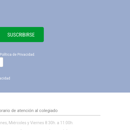
SUSCRIBIRSE
Política de Privacidad
.
vacidad
rario de atención al colegiado
nes, Miércoles y Viernes 8:30h. a 11:00h.