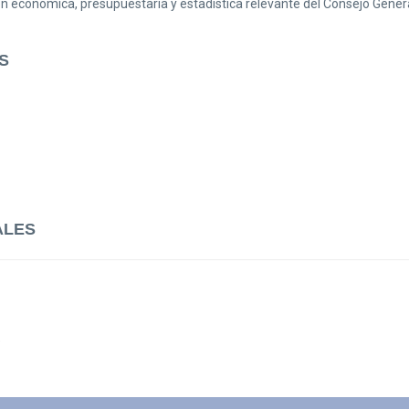
n económica, presupuestaria y estadística relevante del Consejo Genera
S
ALES
9