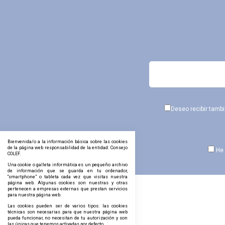
Deseo recibir tamb
Bienvenida/o a la información básica sobre las cookies
de la página web responsabilidad de la entidad: Consejo
He 
COLEF.
Una cookie o galleta informática es un pequeño archivo
de información que se guarda en tu ordenador,
“smartphone” o tableta cada vez que visitas nuestra
página web. Algunas cookies son nuestras y otras
pertenecen a empresas externas que prestan servicios
para nuestra página web.
Las cookies pueden ser de varios tipos: las cookies
técnicas son necesarias para que nuestra página web
pueda funcionar, no necesitan de tu autorización y son
las únicas que tenemos activadas por defecto.