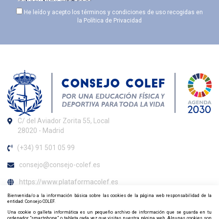
He leído y acepto los términos y condiciones de uso recogidas en
la
Política de Privacidad
C/ del Aviador Zorita 55, Local
28020 - Madrid
(+34) 91 501 05 99
consejo@consejo-colef.es
https://www.plataformacolef.es
Bienvenida/o a la información básica sobre las cookies de la página web responsabilidad de la
Horario de atención al colegiado
entidad: Consejo COLEF.
Una cookie o galleta informática es un pequeño archivo de información que se guarda en tu
ordenador, “smartphone” o tableta cada vez que visitas nuestra página web. Algunas cookies son