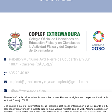
la
Política de Privacidad
Pabellón Multiusos Avd. Pierre de Coubertin s/n Sur
10071 - Cáceres (CÁCERES)
635 29 40 82
coplext@gmail.com y myriamcoplext@gmail.com
https://www.coplext.es
Bienvenida/o a la información básica sobre las cookies de la página web responsabilidad de la
Horario de atención al colegiado
entidad: Consejo COLEF.
Una cookie o galleta informática es un pequeño archivo de información que se guarda en tu
ordenador, “smartphone” o tableta cada vez que visitas nuestra página web. Algunas cookies son
Lunes a viernres de 09:30 a 12:30h