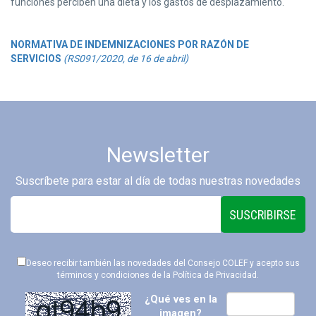
funciones perciben una dieta y los gastos de desplazamiento.
NORMATIVA DE INDEMNIZACIONES POR RAZÓN DE
SERVICIOS
(RS091/2020, de 16 de abril)
Newsletter
Suscríbete para estar al día de todas nuestras novedades
SUSCRIBIRSE
Deseo recibir también las novedades del Consejo COLEF y acepto sus
términos y condiciones de la
Política de Privacidad
.
¿Qué ves en la
imagen?