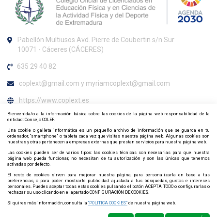
Pabellón Multiusos Avd. Pierre de Coubertin s/n Sur
10071 - Cáceres (CÁCERES)
635 29 40 82
coplext@gmail.com y myriamcoplext@gmail.com
https://www.coplext.es
Bienvenida/o a la información básica sobre las cookies de la página web responsabilidad de la
Horario de atención al colegiado
entidad: Consejo COLEF.
Una cookie o galleta informática es un pequeño archivo de información que se guarda en tu
ordenador, “smartphone” o tableta cada vez que visitas nuestra página web. Algunas cookies son
Lunes a viernres de 09:30 a 12:30h
nuestras y otras pertenecen a empresas externas que prestan servicios para nuestra página web.
Contacta y síguenos por redes sociales
Las cookies pueden ser de varios tipos: las cookies técnicas son necesarias para que nuestra
página web pueda funcionar, no necesitan de tu autorización y son las únicas que tenemos
activadas por defecto.
El resto de cookies sirven para mejorar nuestra página, para personalizarla en base a tus
preferencias, o para poder mostrarte publicidad ajustada a tus búsquedas, gustos e intereses
personales. Puedes aceptar todas estas cookies pulsando el botón ACEPTA TODO o configurarlas o
rechazar su uso clicando en el apartado CONFIGURACIÓN DE COOKIES.
Si quires más información, consulta la
“POLITICA COOKIES”
de nuestra página web.
Política de privacidad
Política de Cookies
Mapa web