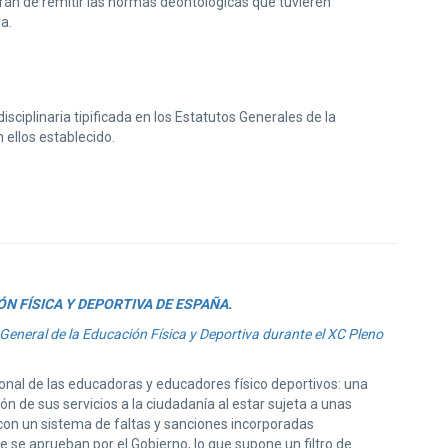
án de remitir las normas deontológicas que tuvieren
a.
sciplinaria tipificada en los Estatutos Generales de la
 ellos establecido.
N FÍSICA Y DEPORTIVA DE ESPAÑA.
General de la Educación Física y Deportiva durante el XC Pleno
al de las educadoras y educadores físico deportivos: una
n de sus servicios a la ciudadanía al estar sujeta a unas
on un sistema de faltas y sanciones incorporadas
 se aprueban por el Gobierno, lo que supone un filtro de