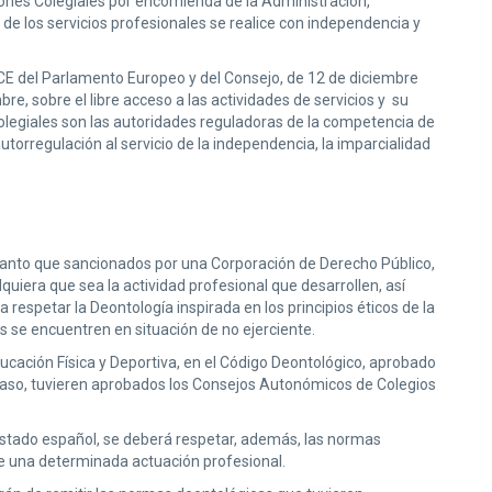
iones Colegiales por encomienda de la Administración,
de los servicios profesionales se realice con independencia y
3/CE del Parlamento Europeo y del Consejo, de 12 de diciembre
bre, sobre el libre acceso a las actividades de servicios y su
Colegiales son las autoridades reguladoras de la competencia de
torregulación al servicio de la independencia, la imparcialidad
 tanto que sancionados por una Corporación de Derecho Público,
lquiera que sea la actividad profesional que desarrollen, así
 respetar la Deontología inspirada en los principios éticos de la
s se encuentren en situación de no ejerciente.
ducación Física y Deportiva, en el Código Deontológico, aprobado
su caso, tuvieren aprobados los Consejos Autonómicos de Colegios
 Estado español, se deberá respetar, además, las normas
le una determinada actuación profesional.