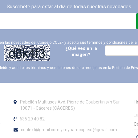
Suscríbete para estar al día de todas nuestras novedades
ién las novedades del Consejo COLEF y acepto sus términos y condiciones de la
¿Qué ves en la
imagen?
leído y acepto los términos y condiciones de uso recogidas en la
Política de Pri
Ho
Pabellón Multiusos Avd. Pierre de Coubertin s/n Sur
10071 - Cáceres (CÁCERES)
Lu
635 29 40 82
Co
coplext@gmail.com y myriamcoplext@gmail.com