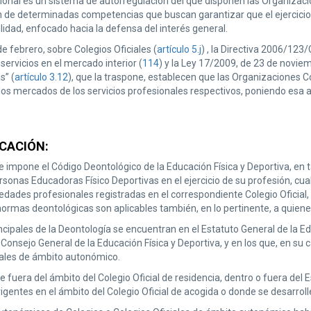
ional es un sistema de autorregulación del que disponen las Organizac
n de determinadas competencias que buscan garantizar que el ejercicio 
lidad, enfocado hacia la defensa del interés general.
e febrero, sobre Colegios Oficiales (
artículo 5.j
) , la Directiva 2006/12
 servicios en el mercado interior (
114
) y la Ley 17/2009, de 23 de noviem
s” (
artículo 3.12
), que la traspone, establecen que las Organizaciones 
os mercados de los servicios profesionales respectivos, poniendo esa au
ICACIÓN:
 impone el Código Deontológico de la Educación Física y Deportiva, en
ersonas Educadoras Físico Deportivas en el ejercicio de su profesión, cua
edades profesionales registradas en el correspondiente Colegio Oficial, a
normas deontológicas son aplicables también, en lo pertinente, a quiene
ncipales de la Deontología se encuentran en el Estatuto General de la E
l Consejo General de la Educación Física y Deportiva, y en los que, en 
iales de ámbito autonómico.
 fuera del ámbito del Colegio Oficial de residencia, dentro o fuera del
igentes en el ámbito del Colegio Oficial de acogida o donde se desarrol