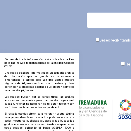
Deseo recibir tamb
Bienvenida/o a la información básica sobre las cookies
de la página web responsabilidad de la entidad: Consejo
He 
COLEF.
Una cookie o galleta informática es un pequeño archivo
de información que se guarda en tu ordenador,
“smartphone” o tableta cada vez que visitas nuestra
página web. Algunas cookies son nuestras y otras
pertenecen a empresas externas que prestan servicios
para nuestra página web.
Las cookies pueden ser de varios tipos: las cookies
técnicas son necesarias para que nuestra página web
pueda funcionar, no necesitan de tu autorización y son
las únicas que tenemos activadas por defecto.
El resto de cookies sirven para mejorar nuestra página,
para personalizarla en base a tus preferencias, o para
poder mostrarte publicidad ajustada a tus búsquedas,
gustos e intereses personales. Puedes aceptar todas
estas cookies pulsando el botón ACEPTA TODO o