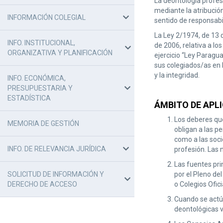
La deontología profes
mediante la atribució
INFORMACIÓN COLEGIAL
sentido de responsabi
La Ley 2/1974, de 13 d
INFO. INSTITUCIONAL,
de 2006, relativa a los
ORGANIZATIVA Y PLANIFICACIÓN
ejercicio “Ley Paragua
sus colegiados/as en l
y la integridad.
INFO. ECONÓMICA,
PRESUPUESTARIA Y
ESTADÍSTICA
ÁMBITO DE APL
Los deberes que
MEMORIA DE GESTIÓN
obligan a las p
como a las soci
INFO. DE RELEVANCIA JURÍDICA
profesión. Las 
Las fuentes pri
SOLICITUD DE INFORMACIÓN Y
por el Pleno de
DERECHO DE ACCESO
o Colegios Ofic
Cuando se actúe
deontológicas v