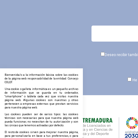
Deseo recibir tamb
Bienvenida/o a la información básica sobre las cookies
de la página web responsabilidad de la entidad: Consejo
He 
COLEF.
Una cookie o galleta informática es un pequeño archivo
de información que se guarda en tu ordenador,
“smartphone” o tableta cada vez que visitas nuestra
página web. Algunas cookies son nuestras y otras
pertenecen a empresas externas que prestan servicios
para nuestra página web.
Las cookies pueden ser de varios tipos: las cookies
técnicas son necesarias para que nuestra página web
pueda funcionar, no necesitan de tu autorización y son
las únicas que tenemos activadas por defecto.
El resto de cookies sirven para mejorar nuestra página,
para personalizarla en base a tus preferencias, o para