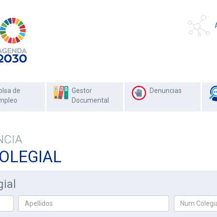
olsa de
Gestor
Denuncias
mpleo
Documental
NCIA
OLEGIAL
ial