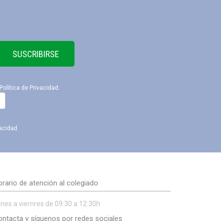
SUSCRIBIRSE
Política de Privacidad
.
vacidad
rario de atención al colegiado
nes a viernres de 09:30 a 12:30h
ntacta y síguenos por redes sociales