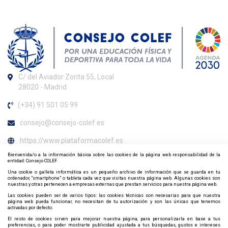
C/ del Aviador Zorita 55, Local
28020 - Madrid
(+34) 91 501 05 99
consejo@consejo-colef.es
https://www.plataformacolef.es
Bienvenida/o a la información básica sobre las cookies de la página web responsabilidad de la
Horario de atención al colegiado
entidad: Consejo COLEF.
Una cookie o galleta informática es un pequeño archivo de información que se guarda en tu
De lunes a viernes de 09:00 h. a 20:00 h.
ordenador, “smartphone” o tableta cada vez que visitas nuestra página web. Algunas cookies son
nuestras y otras pertenecen a empresas externas que prestan servicios para nuestra página web.
Contacta y síguenos por redes sociales
Las cookies pueden ser de varios tipos: las cookies técnicas son necesarias para que nuestra
página web pueda funcionar, no necesitan de tu autorización y son las únicas que tenemos
activadas por defecto.
El resto de cookies sirven para mejorar nuestra página, para personalizarla en base a tus
preferencias, o para poder mostrarte publicidad ajustada a tus búsquedas, gustos e intereses