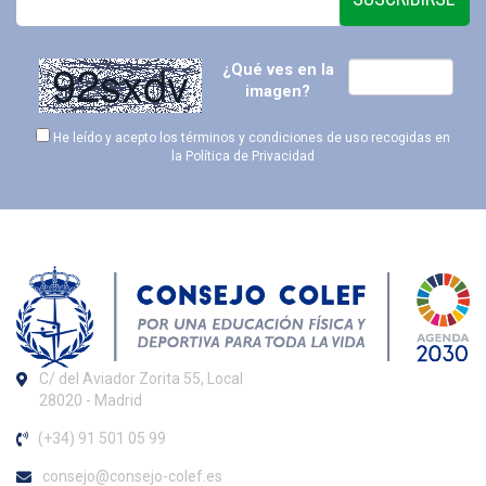
¿Qué ves en la
imagen?
He leído y acepto los términos y condiciones de uso recogidas en
la
Política de Privacidad
C/ del Aviador Zorita 55, Local
28020 - Madrid
(+34) 91 501 05 99
consejo@consejo-colef.es