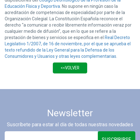
disposiciones del
Código Deontológico de la Profesión de la
Educación Física y Deportiva
. No supone en ningún caso la
acreditación de competencias de especialidad por parte de la
Organización Colegial. La Constitución Española reconoce el
derecho “a comunicar o recibir libremente información veraz por
cualquier medio de difusión”, que en lo que se refiere a la
prestación de bienes y servicios se especifica en el
Real Decreto
Legislativo 1/2007, de 16 de noviembre, por el que se aprueba el
texto refundido de la Ley General para la Defensa de los
Consumidores y Usuarios y otras leyes complementarias
.
Newsletter
Suscríbete para estar al día de todas nuestras novedades
SUSCRIBIRSE