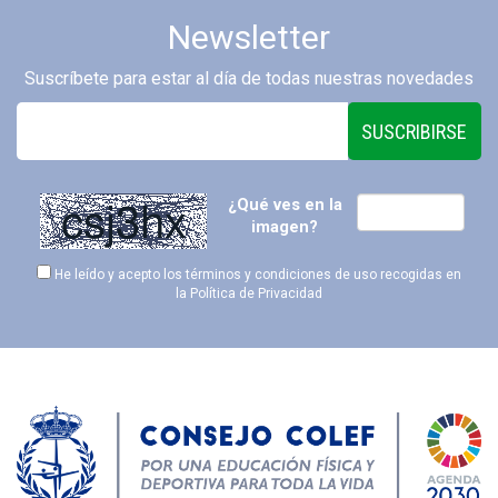
Newsletter
Suscríbete para estar al día de todas nuestras novedades
SUSCRIBIRSE
¿Qué ves en la
imagen?
He leído y acepto los términos y condiciones de uso recogidas en
la
Política de Privacidad