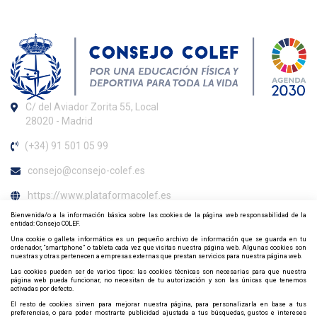
C/ del Aviador Zorita 55, Local
28020 - Madrid
(+34) 91 501 05 99
consejo@consejo-colef.es
https://www.plataformacolef.es
Bienvenida/o a la información básica sobre las cookies de la página web responsabilidad de la
Horario de atención al colegiado
entidad: Consejo COLEF.
Una cookie o galleta informática es un pequeño archivo de información que se guarda en tu
De lunes a viernes de 09:00 h. a 20:00 h.
ordenador, “smartphone” o tableta cada vez que visitas nuestra página web. Algunas cookies son
nuestras y otras pertenecen a empresas externas que prestan servicios para nuestra página web.
Contacta y síguenos por redes sociales
Las cookies pueden ser de varios tipos: las cookies técnicas son necesarias para que nuestra
página web pueda funcionar, no necesitan de tu autorización y son las únicas que tenemos
activadas por defecto.
El resto de cookies sirven para mejorar nuestra página, para personalizarla en base a tus
preferencias, o para poder mostrarte publicidad ajustada a tus búsquedas, gustos e intereses