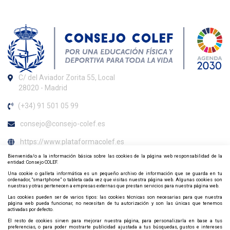
C/ del Aviador Zorita 55, Local
28020 - Madrid
(+34) 91 501 05 99
consejo@consejo-colef.es
https://www.plataformacolef.es
Bienvenida/o a la información básica sobre las cookies de la página web responsabilidad de la
Horario de atención al colegiado
entidad: Consejo COLEF.
Una cookie o galleta informática es un pequeño archivo de información que se guarda en tu
De lunes a viernes de 09:00 h. a 20:00 h.
ordenador, “smartphone” o tableta cada vez que visitas nuestra página web. Algunas cookies son
nuestras y otras pertenecen a empresas externas que prestan servicios para nuestra página web.
Contacta y síguenos por redes sociales
Las cookies pueden ser de varios tipos: las cookies técnicas son necesarias para que nuestra
página web pueda funcionar, no necesitan de tu autorización y son las únicas que tenemos
activadas por defecto.
El resto de cookies sirven para mejorar nuestra página, para personalizarla en base a tus
preferencias, o para poder mostrarte publicidad ajustada a tus búsquedas, gustos e intereses