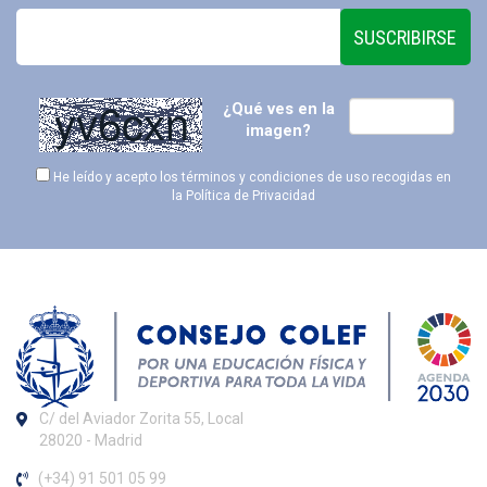
SUSCRIBIRSE
¿Qué ves en la
imagen?
He leído y acepto los términos y condiciones de uso recogidas en
la
Política de Privacidad
C/ del Aviador Zorita 55, Local
28020 - Madrid
(+34) 91 501 05 99