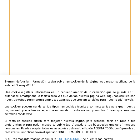
Bienvenida/o a la información básica sobre las cookies de la página web responsabilidad de la
entidad: Consejo COLEF.
Una cookie o galleta informática es un pequeño archivo de información que se guarda en tu
ordenador, “smartphone” o tableta cada vez que visitas nuestra página web. Algunas cookies son
nuestras y otras pertenecen a empresas externas que prestan servicios para nuestra página web.
Las cookies pueden ser de varios tipos: las cookies técnicas son necesarias para que nuestra
página web pueda funcionar, no necesitan de tu autorización y son las únicas que tenemos
activadas por defecto.
El resto de cookies sirven para mejorar nuestra página, para personalizarla en base a tus
preferencias, o para poder mostrarte publicidad ajustada a tus búsquedas, gustos e intereses
personales. Puedes aceptar todas estas cookies pulsando el botón ACEPTA TODO o configurarlas o
rechazar su uso clicando en el apartado CONFIGURACIÓN DE COOKIES.
Si quires más información, consulta la
“POLITICA COOKIES”
de nuestra página web.