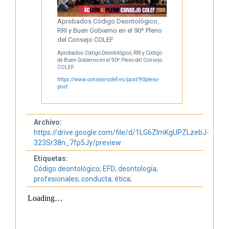
Aprobados Código Deontológico,
RRI y Buen Gobierno en el 90º Pleno
del Consejo COLEF
Aprobados Código Deontológico, RRI y Código
de Buen Gobierno en el 90º Pleno del Consejo
COLEF.
https://www.consejo-colef.es/post/90pleno-
post
Archivo:
https://drive.google.com/file/d/1LG6ZImKgUPZLzebJ-
323Sr38n_7fp5Jy/preview
Etiquetas:
Código deontológico
;
EFD
;
deontología
;
profesionales
;
conducta
;
ética
;