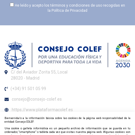
He leído y acepto los términos y condiciones de uso recogidas en
la
Política de Privacidad
C/ del Aviador Zorita 55, Local
28020 - Madrid
(+34) 91 501 05 99
consejo@consejo-colef.es
https://www.plataformacolef.es
Bienvenida/o a la información básica sobre las cookies de la página web responsabilidad de la
Horario de atención al colegiado
entidad: Consejo COLEF.
Una cookie o galleta informática es un pequeño archivo de información que se guarda en tu
ordenador, “smartphone” o tableta cada vez que visitas nuestra página web. Algunas cookies son
De lunes a viernes de 09:00 h. a 20:00 h.