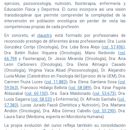
ejercicio, psicooncología, nutrición, fisioterapia, enfermería y
Educación Física y Deportiva. El curso incorpora así una visión
transdisciplinar que permite comprender la complejidad de la
intervención en población oncológica sin perder de vista las
competencias propias de cada profesión.
En concreto, el
claustro
está formado por profesionales de
reconocido prestigio de diferentes áreas profesionales: Dra. Lucía
González Cortijo (Oncología), Dra. Lidia Brea Alejo (
col. 57.496
),
Dra. Belén Rubio Viqueira (Oncología), Mario Redondo (
col.
66.794
y Fisioterapia), Dr. Jesús Miranda (Oncología), Dra. Ana
León Carbonero (Oncología), Dra. Elena Almagro Casado
(Oncología), Virginia Vaca Abad (Psicooncología), Dr. Alejandro
Lucía Mulas (Catedrático en Fisiología del Ejercicio de la UEM), Dra.
Carmen Fiuza Luces (
col. 11.883
), Dra. Elena Santana Sosa (
col.
59.063
), Francisco Hidalgo Bellota (
col. 58.089
), Dra. Itziar Pagola
Aldazabal (
col. 60.150
), Dra. Sara Maldonado (
col. 53.673
), Dra.
Lucía Sagarra (
col. 58.533
y Enfermería), Dr. Alfredo Santalla (
col.
57.383
), Lucas Jurado Fasoli (Dietética y Nutrición), Dra. Maitane
Andión (Oncología), Dra. Alba Gómez Cabello (
col. 55.290
), Dra.
Laura Sanz (Medicina, experta en Microbiota Humana).
La propia evolución del curso refleja también su consolidación