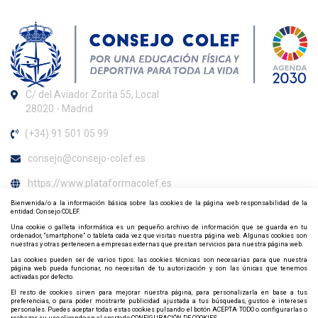
C/ del Aviador Zorita 55, Local
28020 - Madrid
(+34) 91 501 05 99
consejo@consejo-colef.es
https://www.plataformacolef.es
Bienvenida/o a la información básica sobre las cookies de la página web responsabilidad de la
Horario de atención al colegiado
entidad: Consejo COLEF.
Una cookie o galleta informática es un pequeño archivo de información que se guarda en tu
ordenador, “smartphone” o tableta cada vez que visitas nuestra página web. Algunas cookies son
De lunes a viernes de 09:00 h. a 20:00 h.
nuestras y otras pertenecen a empresas externas que prestan servicios para nuestra página web.
Contacta y síguenos por redes sociales
Las cookies pueden ser de varios tipos: las cookies técnicas son necesarias para que nuestra
página web pueda funcionar, no necesitan de tu autorización y son las únicas que tenemos
activadas por defecto.
El resto de cookies sirven para mejorar nuestra página, para personalizarla en base a tus
preferencias, o para poder mostrarte publicidad ajustada a tus búsquedas, gustos e intereses
personales. Puedes aceptar todas estas cookies pulsando el botón ACEPTA TODO o configurarlas o