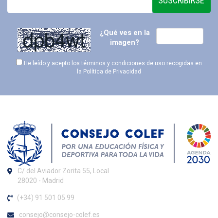
SUSCRIBIRSE
¿Qué ves en la
imagen?
He leído y acepto los términos y condiciones de uso recogidas en
la
Política de Privacidad
C/ del Aviador Zorita 55, Local
28020 - Madrid
(+34) 91 501 05 99
consejo@consejo-colef.es