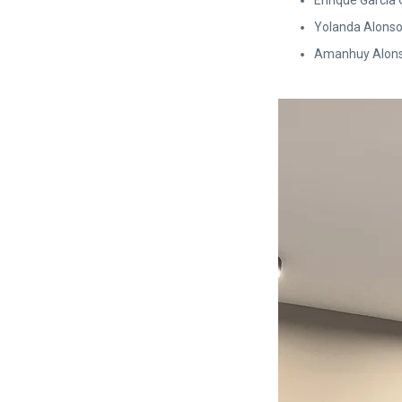
Enrique García
Yolanda Alonso
Amanhuy Alons