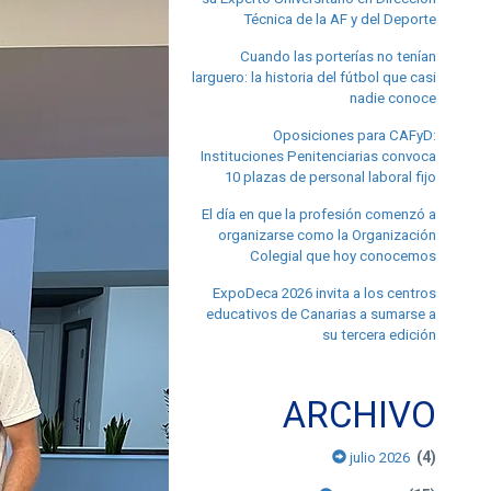
Técnica de la AF y del Deporte
Cuando las porterías no tenían
larguero: la historia del fútbol que casi
nadie conoce
Oposiciones para CAFyD:
Instituciones Penitenciarias convoca
10 plazas de personal laboral fijo
El día en que la profesión comenzó a
organizarse como la Organización
Colegial que hoy conocemos
ExpoDeca 2026 invita a los centros
educativos de Canarias a sumarse a
su tercera edición
ARCHIVO
(4)
julio 2026