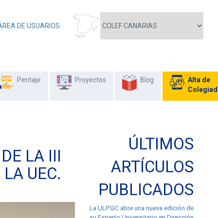
ÁREA DE USUARIOS
Peritaje
Proyectos
Blog
Alta de
Colegia
ÚLTIMOS
E LA III
ARTÍCULOS
LA UEC.
PUBLICADOS
La ULPGC abre una nueva edición de
su Experto Universitario en Dirección