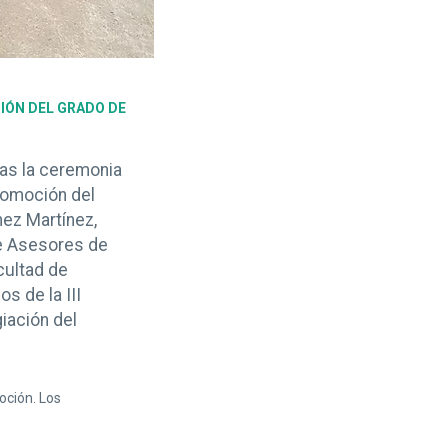
CIÓN DEL GRADO DE
ias la ceremonia
romoción del
nez Martínez,
e Asesores de
cultad de
s de la III
iación del
oción. Los