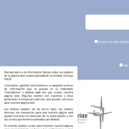
Deseo recibir tamb
He 
Bienvenida/o a la información básica sobre las cookies
de la página web responsabilidad de la entidad: Consejo
COLEF.
Una cookie o galleta informática es un pequeño archivo
de información que se guarda en tu ordenador,
“smartphone” o tableta cada vez que visitas nuestra
página web. Algunas cookies son nuestras y otras
pertenecen a empresas externas que prestan servicios
para nuestra página web.
Las cookies pueden ser de varios tipos: las cookies
técnicas son necesarias para que nuestra página web
pueda funcionar, no necesitan de tu autorización y son
las únicas que tenemos activadas por defecto.
El resto de cookies sirven para mejorar nuestra página,