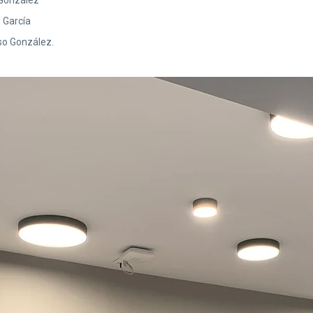
 González
 García
o González.