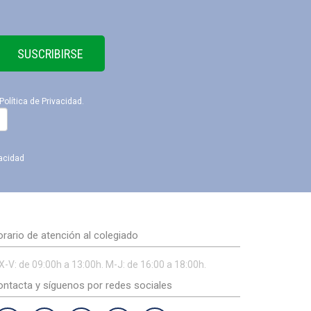
SUSCRIBIRSE
Política de Privacidad
.
vacidad
rario de atención al colegiado
X-V: de 09:00h a 13:00h. M-J: de 16:00 a 18:00h.
ntacta y síguenos por redes sociales