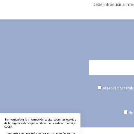
Debe introducir al me
Deseo recibir tamb
He 
Bienvenida/o a la información básica sobre las cookies
de la página web responsabilidad de la entidad: Consejo
COLEF.
Una cookie o galleta informática es un pequeño archivo