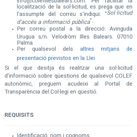
localització de la sol·licitud, es prega que en
Sol·licitud
l'assumpte del correu s'indiqui: "
".
d'accés a informació pública
Per correu postal a la direcció
: Avinguda
Urugua s/n. Velodròm Illes Balears. 07010
Palma
Per qualsevol dels
altres mitjans de
.
presentació previstos en la Llei
Si el que desitja és realitzar una sol·licitud
d'informació sobre qüestions de qualsevol COLEF
autonòmic, preguem acudeixi
al Portal de
Transparència del Col·legi
en qüestió.
REQUISITS
Identificació: nom i cognoms.