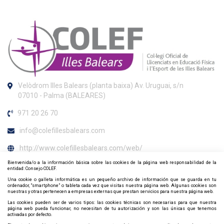
Velòdrom Illes Balears (planta baixa) Av. Uruguai, s/n
07010 - Palma (BALEARES)
971 20 26 70
info@colefillesbalears.com
http://www.colefillesbalears.com/web/
Bienvenida/o a la información básica sobre las cookies de la página web responsabilidad de la
Horario de atención al colegiado
entidad: Consejo COLEF.
Una cookie o galleta informática es un pequeño archivo de información que se guarda en tu
Per atenció presencial, demanar cita prèvia
ordenador, “smartphone” o tableta cada vez que visitas nuestra página web. Algunas cookies son
nuestras y otras pertenecen a empresas externas que prestan servicios para nuestra página web.
(info@colefillesbalears.com o gerencia@colefillesbalears.com)
Las cookies pueden ser de varios tipos: las cookies técnicas son necesarias para que nuestra
página web pueda funcionar, no necesitan de tu autorización y son las únicas que tenemos
Contacta y síguenos por redes sociales
activadas por defecto.