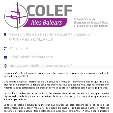
Velòdrom Illes Balears (planta baixa) Av. Uruguai, s/n
07010 - Palma (BALEARES)
971 20 26 70
info@colefillesbalears.com
http://www.colefillesbalears.com/web/
Bienvenida/o a la información básica sobre las cookies de la página web responsabilidad de la
Horario de atención al colegiado
entidad: Consejo COLEF.
Una cookie o galleta informática es un pequeño archivo de información que se guarda en tu
Per atenció presencial, demanar cita prèvia
ordenador, “smartphone” o tableta cada vez que visitas nuestra página web. Algunas cookies son
nuestras y otras pertenecen a empresas externas que prestan servicios para nuestra página web.
(info@colefillesbalears.com o gerencia@colefillesbalears.com)
Las cookies pueden ser de varios tipos: las cookies técnicas son necesarias para que nuestra
página web pueda funcionar, no necesitan de tu autorización y son las únicas que tenemos
Contacta y síguenos por redes sociales
activadas por defecto.
El resto de cookies sirven para mejorar nuestra página, para personalizarla en base a tus
preferencias, o para poder mostrarte publicidad ajustada a tus búsquedas, gustos e intereses
personales. Puedes aceptar todas estas cookies pulsando el botón ACEPTA TODO o configurarlas o