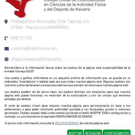
Polideportivo Arrosadía, Crta. Tajonar, s/n
31006 - Pamplona (NAVARRA)
948151750
colefna@telefonica.net
https://www.colefna.com/
Bienvenida/o a la información básica sobre las cookies de la página web responsabilidad de la
Horario de atención al colegiado
entidad: Consejo COLEF.
Una cookie o galleta informática es un pequeño archivo de información que se guarda en tu
Lunes y viernes de 09:30h. a 13:00h. y miércoles de 13:00h. a
ordenador, “smartphone” o tableta cada vez que visitas nuestra página web. Algunas cookies son
nuestras y otras pertenecen a empresas externas que prestan servicios para nuestra página web.
15:00h.
Las cookies pueden ser de varios tipos: las cookies técnicas son necesarias para que nuestra
página web pueda funcionar, no necesitan de tu autorización y son las únicas que tenemos
Contacta y síguenos por redes sociales
activadas por defecto.
El resto de cookies sirven para mejorar nuestra página, para personalizarla en base a tus
preferencias, o para poder mostrarte publicidad ajustada a tus búsquedas, gustos e intereses
personales. Puedes aceptar todas estas cookies pulsando el botón ACEPTA TODO o configurarlas o
rechazar su uso clicando en el apartado CONFIGURACIÓN DE COOKIES.
Si quires más información, consulta la
“POLITICA COOKIES”
de nuestra página web.
ACEPTAR
RECHAZAR
CONFIGURACIÓN