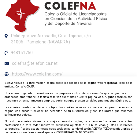
Polideportivo Arrosadía, Crta. Tajonar, s/n
31006 - Pamplona (NAVARRA)
948151750
colefna@telefonica.net
https://www.colefna.com/
Bienvenida/o a la información básica sobre las cookies de la página web responsabilidad de la
Horario de atención al colegiado
entidad: Consejo COLEF.
Una cookie o galleta informática es un pequeño archivo de información que se guarda en tu
Lunes y viernes de 09:30h. a 13:00h. y miércoles de 13:00h. a
ordenador, “smartphone” o tableta cada vez que visitas nuestra página web. Algunas cookies son
nuestras y otras pertenecen a empresas externas que prestan servicios para nuestra página web.
15:00h.
Las cookies pueden ser de varios tipos: las cookies técnicas son necesarias para que nuestra
página web pueda funcionar, no necesitan de tu autorización y son las únicas que tenemos
Contacta y síguenos por redes sociales
activadas por defecto.
El resto de cookies sirven para mejorar nuestra página, para personalizarla en base a tus
preferencias, o para poder mostrarte publicidad ajustada a tus búsquedas, gustos e intereses
personales. Puedes aceptar todas estas cookies pulsando el botón ACEPTA TODO o configurarlas o
rechazar su uso clicando en el apartado CONFIGURACIÓN DE COOKIES.