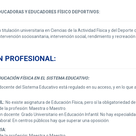
DUCADORAS Y EDUCADORES FÍSICO DEPORTIVOS:
titulación universitaria en Ciencias de la Actividad Física y del Deporte 
intervención sociosanitaria, intervención social, rendimiento y recreación
N PROFESIONAL:
UCACIÓN FÍSICA EN EL SISTEMA EDUCATIVO:
docente del Sistema Educativo está regulado en su acceso, y en lo que af
L:
No existe asignatura de Educación Física, pero sí la obligatoriedad de
e la profesión: Maestra o Maestro.
 docente: Grado Universitario en Educación Infantil. No hay especialid
boral: En centros públicos hay que superar una oposición.
IA:
e la profesión: Maestra o Maestro.