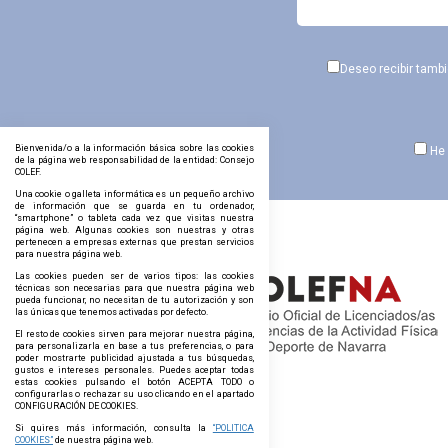
Deseo recibir tamb
Bienvenida/o a la información básica sobre las cookies
He 
de la página web responsabilidad de la entidad: Consejo
COLEF.
Una cookie o galleta informática es un pequeño archivo
de información que se guarda en tu ordenador,
“smartphone” o tableta cada vez que visitas nuestra
página web. Algunas cookies son nuestras y otras
pertenecen a empresas externas que prestan servicios
para nuestra página web.
Las cookies pueden ser de varios tipos: las cookies
técnicas son necesarias para que nuestra página web
pueda funcionar, no necesitan de tu autorización y son
las únicas que tenemos activadas por defecto.
El resto de cookies sirven para mejorar nuestra página,
para personalizarla en base a tus preferencias, o para
poder mostrarte publicidad ajustada a tus búsquedas,
gustos e intereses personales. Puedes aceptar todas
estas cookies pulsando el botón ACEPTA TODO o
configurarlas o rechazar su uso clicando en el apartado
CONFIGURACIÓN DE COOKIES.
Si quires más información, consulta la
“POLITICA
COOKIES”
de nuestra página web.