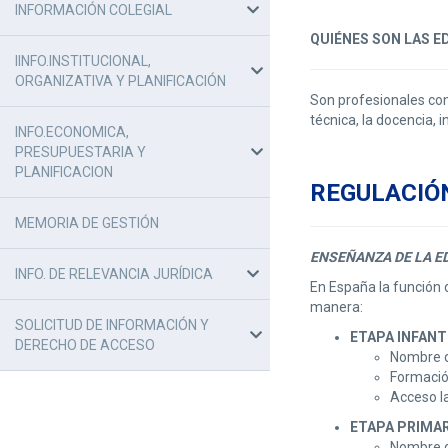
INFORMACIÓN COLEGIAL
QUIÉNES SON LAS E
IINFO.INSTITUCIONAL,
ORGANIZATIVA Y PLANIFICACIÓN
Son profesionales con 
técnica, la docencia, 
INFO.ECONOMICA,
PRESUPUESTARIA Y
PLANIFICACION
REGULACIÓ
MEMORIA DE GESTIÓN
ENSEÑANZA DE LA ED
INFO. DE RELEVANCIA JURÍDICA
En España la función 
manera:
SOLICITUD DE INFORMACIÓN Y
ETAPA INFANTI
DERECHO DE ACCESO
Nombre d
Formación
Acceso la
ETAPA PRIMAR
Nombre d