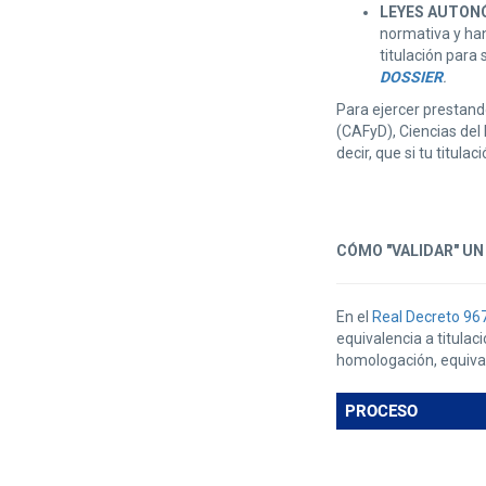
LEYES AUTONÓ
normativa y han
titulación para
DOSSIER
.
Para ejercer prestando
(CAFyD), Ciencias del
decir, que si tu titul
CÓMO "VALIDAR" UN
En el
Real Decreto 96
equivalencia a titulac
homologación, equival