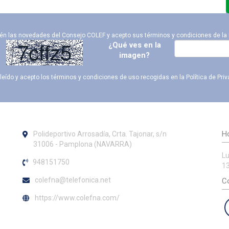
ién las novedades del Consejo COLEF y acepto sus términos y condiciones de la
¿Qué ves en la
imagen?
leído y acepto los términos y condiciones de uso recogidas en la
Política de Pri
Ho
Polideportivo Arrosadía, Crta. Tajonar, s/n
31006 - Pamplona (NAVARRA)
Lu
948151750
13
colefna@telefonica.net
Co
https://www.colefna.com/