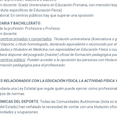
n docente: Grado Universitario en Educación Primaria, con mención/es
dutis específicos de Educación Física).
boral: En centros públicos hay que superar una oposición.
ARIA Y BACHILLERATO:
 la profesión: Profesora o Profesor.
n docente:
 centros privados y concertados
:
Titulación universitaria (licenciatura o 
l Deporte, o título homologado, declarado equivalente o reconocido por el
tuladas y titulados en Medicina con especialidad en Educación Física o cu
berá disponer del posgrado (máster) oficial de formación pedagógica par
 centros público
:
Pueden acceder a la oposición las personas con titulaci
rmación pedagógica para el profesorado.
RELACIONADOS CON LA EDUCACIÓN FÍSICA, LA ACTIVIDAD FÍSICA Y
davía una Ley Estatal que regule quién puede ejercer como profesional de 
ipos de normas:
ÓMICAS DEL DEPORTE
: Todas las Comunidades Autónomas (ésta es la 
del Estado) han señalado la necesidad de contar con una titulación ofici
ctividades y ocupaciones.