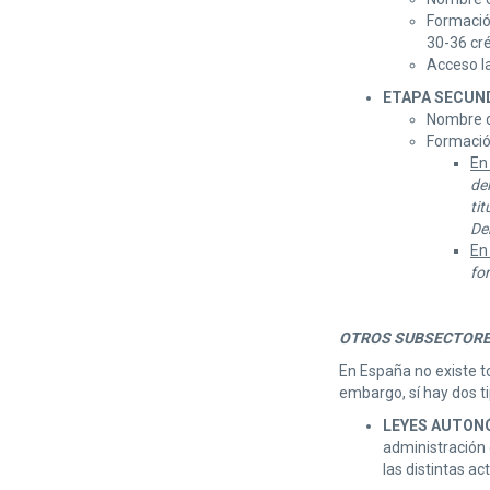
Formació
30-36 cré
Acceso la
ETAPA SECUND
Nombre de
Formació
En
de
ti
De
En
fo
OTROS SUBSECTORES 
En España no existe to
embargo, sí hay dos t
LEYES AUTON
administración 
las distintas a