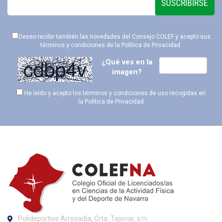
SUSCRIBIRSE
Deseo recibir también las novedades del Consejo COLEF y acepto sus
términos y condiciones de la
Política de Privacidad
.
¿Qué ves en la
imagen?
He leído y acepto los términos y condiciones de uso recogidas en
la
Política de Privacidad
Polideportivo Arrosadía, Crta. Tajonar, s/n