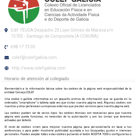
Edif. FEUGA.Despacho 20.Lope Gómez de Marzoa s/n
15705 - Santiago de Compostela (A CORUÑA)
698 17 73 05
colef@colefgalicia.com
http://www.colefgalicia.com
Horario de atención al colegiado
Bienvenida/o a la información básica sobre las cookies de la página web responsabilidad de la
INVERNO: De luns a venres de 09:00h a 15:00h. VERÁN (Do 1 de
entidad: Consejo COLEF.
Xuño a 30 de Setembro): Luns a xoves de 09:00h a 14:30h. Venres
Una cookie o galleta informática es un pequeño archivo de información que se guarda en tu
de 09:00h a 14:00 h
ordenador, “smartphone” o tableta cada vez que visitas nuestra página web. Algunas cookies son
nuestras y otras pertenecen a empresas externas que prestan servicios para nuestra página web.
Contacta y síguenos por redes sociales
Las cookies pueden ser de varios tipos: las cookies técnicas son necesarias para que nuestra
página web pueda funcionar, no necesitan de tu autorización y son las únicas que tenemos
activadas por defecto.
El resto de cookies sirven para mejorar nuestra página, para personalizarla en base a tus
preferencias, o para poder mostrarte publicidad ajustada a tus búsquedas, gustos e intereses
personales. Puedes aceptar todas estas cookies pulsando el botón ACEPTA TODO o configurarlas o