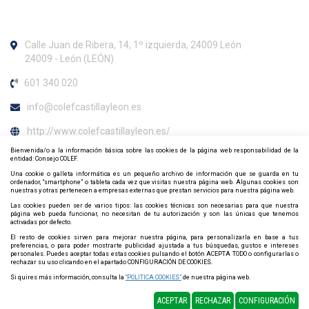
Calle Juan de Ribera, 14, 1º izquierda, 24009 León
24009 - León (LEÓN)
601 340 020
info@colefcastillayleon.es
http://www.colefcastillayleon.es/
Bienvenida/o a la información básica sobre las cookies de la página web responsabilidad de la
Horario de atención al colegiado
entidad: Consejo COLEF.
Una cookie o galleta informática es un pequeño archivo de información que se guarda en tu
De lunes a viernes de 9h. a 14h.
ordenador, “smartphone” o tableta cada vez que visitas nuestra página web. Algunas cookies son
nuestras y otras pertenecen a empresas externas que prestan servicios para nuestra página web.
Contacta y síguenos por redes sociales
Las cookies pueden ser de varios tipos: las cookies técnicas son necesarias para que nuestra
página web pueda funcionar, no necesitan de tu autorización y son las únicas que tenemos
activadas por defecto.
El resto de cookies sirven para mejorar nuestra página, para personalizarla en base a tus
preferencias, o para poder mostrarte publicidad ajustada a tus búsquedas, gustos e intereses
personales. Puedes aceptar todas estas cookies pulsando el botón ACEPTA TODO o configurarlas o
rechazar su uso clicando en el apartado CONFIGURACIÓN DE COOKIES.
Si quires más información, consulta la
“POLITICA COOKIES”
de nuestra página web.
Política de Cookies
Política de privacidad
Mapa web
ACEPTAR
RECHAZAR
CONFIGURACIÓN
Diseño y Desarrollo web Im3diA comunicación