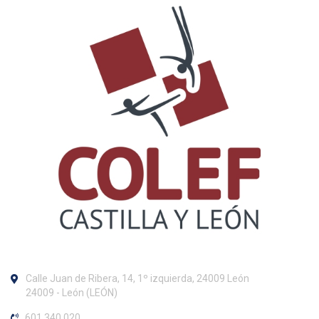
Calle Juan de Ribera, 14, 1º izquierda, 24009 León
24009 - León (LEÓN)
601 340 020