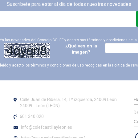
Suscríbete para estar al día de todas nuestras novedades
ién las novedades del Consejo COLEF y acepto sus términos y condiciones de la
¿Qué ves en la
imagen?
leído y acepto los términos y condiciones de uso recogidas en la
Política de Pri
Ho
Calle Juan de Ribera, 14, 1º izquierda, 24009 León
24009 - León (LEÓN)
De
601 340 020
Co
info@colefcastillayleon.es