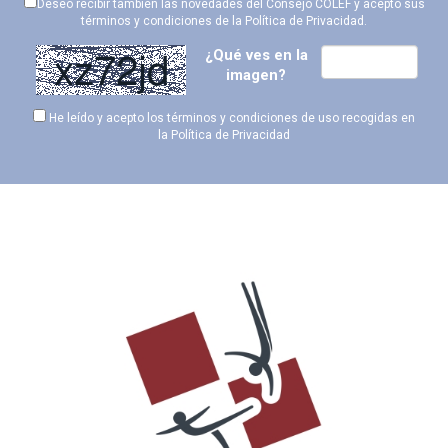
Deseo recibir también las novedades del Consejo COLEF y acepto sus
términos y condiciones de la
Política de Privacidad
.
¿Qué ves en la
imagen?
He leído y acepto los términos y condiciones de uso recogidas en
la
Política de Privacidad