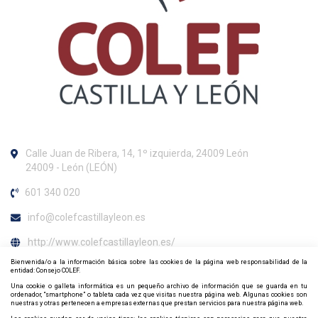
Calle Juan de Ribera, 14, 1º izquierda, 24009 León
24009 - León (LEÓN)
601 340 020
info@colefcastillayleon.es
http://www.colefcastillayleon.es/
Bienvenida/o a la información básica sobre las cookies de la página web responsabilidad de la
Horario de atención al colegiado
entidad: Consejo COLEF.
Una cookie o galleta informática es un pequeño archivo de información que se guarda en tu
De lunes a viernes de 9h. a 14h.
ordenador, “smartphone” o tableta cada vez que visitas nuestra página web. Algunas cookies son
nuestras y otras pertenecen a empresas externas que prestan servicios para nuestra página web.