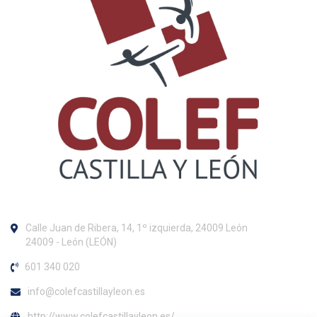
Calle Juan de Ribera, 14, 1º izquierda, 24009 León
24009 - León (LEÓN)
601 340 020
info@colefcastillayleon.es
http://www.colefcastillayleon.es/