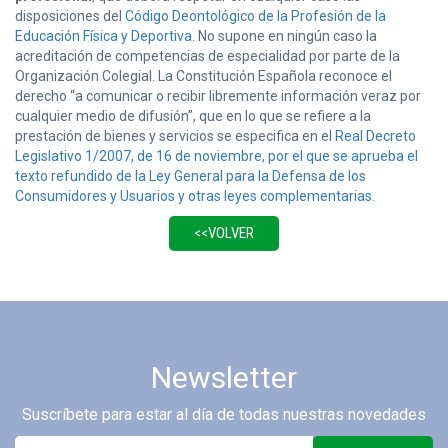
disposiciones del
Código Deontológico de la Profesión de la
Educación Física y Deportiva
. No supone en ningún caso la
acreditación de competencias de especialidad por parte de la
Organización Colegial. La Constitución Española reconoce el
derecho “a comunicar o recibir libremente información veraz por
cualquier medio de difusión”, que en lo que se refiere a la
prestación de bienes y servicios se especifica en el
Real Decreto
Legislativo 1/2007, de 16 de noviembre, por el que se aprueba el
texto refundido de la Ley General para la Defensa de los
Consumidores y Usuarios y otras leyes complementarias
.
Newsletter
Suscríbete para estar al día de todas nuestras novedades