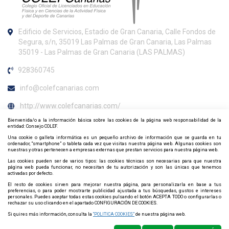
Edificio de Servicios, Estadio de Gran Canaria, Calle Fondos de
Segura, s/n, 35019 Las Palmas de Gran Canaria, Las Palmas
35019 - Las Palmas de Gran Canaria (LAS PALMAS)
928360745
info@colefcanarias.com
http://www.colefcanarias.com/
Bienvenida/o a la información básica sobre las cookies de la página web responsabilidad de la
Horario de atención al colegiado
entidad: Consejo COLEF.
Una cookie o galleta informática es un pequeño archivo de información que se guarda en tu
L-X-V: de 09:00h a 13:00h. M-J: de 16:00 a 18:00h.
ordenador, “smartphone” o tableta cada vez que visitas nuestra página web. Algunas cookies son
nuestras y otras pertenecen a empresas externas que prestan servicios para nuestra página web.
Contacta y síguenos por redes sociales
Las cookies pueden ser de varios tipos: las cookies técnicas son necesarias para que nuestra
página web pueda funcionar, no necesitan de tu autorización y son las únicas que tenemos
activadas por defecto.
El resto de cookies sirven para mejorar nuestra página, para personalizarla en base a tus
preferencias, o para poder mostrarte publicidad ajustada a tus búsquedas, gustos e intereses
personales. Puedes aceptar todas estas cookies pulsando el botón ACEPTA TODO o configurarlas o
rechazar su uso clicando en el apartado CONFIGURACIÓN DE COOKIES.
Si quires más información, consulta la
“POLITICA COOKIES”
de nuestra página web.
Política de privacidad
Política de Cookies
Mapa web