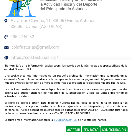
Av. Julián Clavería, 11, 33006 Oviedo, Asturias
33006 - Oviedo (ASTURIAS)
985 27 50 52
colefasturias@gmail.com
https://colefasturias.org/
Bienvenida/o a la información básica sobre las cookies de la página web responsabilidad de la
Horario de atención al colegiado
entidad: Consejo COLEF.
Una cookie o galleta informática es un pequeño archivo de información que se guarda en tu
Miércoles de 18:00h. a 20:00h.
ordenador, “smartphone” o tableta cada vez que visitas nuestra página web. Algunas cookies son
nuestras y otras pertenecen a empresas externas que prestan servicios para nuestra página web.
Contacta y síguenos por redes sociales
Las cookies pueden ser de varios tipos: las cookies técnicas son necesarias para que nuestra
página web pueda funcionar, no necesitan de tu autorización y son las únicas que tenemos
activadas por defecto.
El resto de cookies sirven para mejorar nuestra página, para personalizarla en base a tus
preferencias, o para poder mostrarte publicidad ajustada a tus búsquedas, gustos e intereses
personales. Puedes aceptar todas estas cookies pulsando el botón ACEPTA TODO o configurarlas o
rechazar su uso clicando en el apartado CONFIGURACIÓN DE COOKIES.
Si quires más información, consulta la
“POLITICA COOKIES”
de nuestra página web.
Política de Cookies
Política de privacidad
Mapa web
ACEPTAR
RECHAZAR
CONFIGURACIÓN