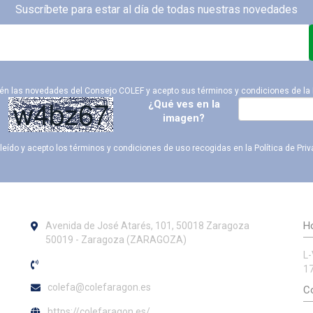
Suscríbete para estar al día de todas nuestras novedades
ién las novedades del Consejo COLEF y acepto sus términos y condiciones de la
¿Qué ves en la
imagen?
leído y acepto los términos y condiciones de uso recogidas en la
Política de Pri
Ho
Avenida de José Atarés, 101, 50018 Zaragoza
50019 - Zaragoza (ZARAGOZA)
L-
17
colefa@colefaragon.es
Co
https://colefaragon.es/