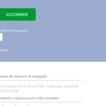
SUSCRIBIRSE
Política de Privacidad
.
vacidad
rario de atención al colegiado
V en horario de 10:30 a 14:30h. Presencial: Jueves de
:00 a 19:00h.
ntacta y síguenos por redes sociales