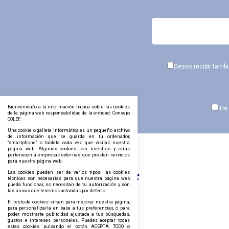
Deseo recibir tamb
Bienvenida/o a la información básica sobre las cookies
He 
de la página web responsabilidad de la entidad: Consejo
COLEF.
Una cookie o galleta informática es un pequeño archivo
de información que se guarda en tu ordenador,
“smartphone” o tableta cada vez que visitas nuestra
página web. Algunas cookies son nuestras y otras
pertenecen a empresas externas que prestan servicios
para nuestra página web.
Las cookies pueden ser de varios tipos: las cookies
técnicas son necesarias para que nuestra página web
pueda funcionar, no necesitan de tu autorización y son
las únicas que tenemos activadas por defecto.
El resto de cookies sirven para mejorar nuestra página,
para personalizarla en base a tus preferencias, o para
poder mostrarte publicidad ajustada a tus búsquedas,
gustos e intereses personales. Puedes aceptar todas
estas cookies pulsando el botón ACEPTA TODO o