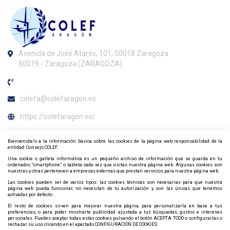
Avenida de José Atarés, 101, 50018 Zaragoza
50019 - Zaragoza (ZARAGOZA)
colefa@colefaragon.es
https://colefaragon.es/
Horario de atención al colegiado
Bienvenida/o a la información básica sobre las cookies de la página web responsabilidad de la
entidad: Consejo COLEF.
L-V en horario de 10:30 a 14:30h. Presencial: Jueves de 17:00 a
Una cookie o galleta informática es un pequeño archivo de información que se guarda en tu
19:00h.
ordenador, “smartphone” o tableta cada vez que visitas nuestra página web. Algunas cookies son
nuestras y otras pertenecen a empresas externas que prestan servicios para nuestra página web.
Contacta y síguenos por redes sociales
Las cookies pueden ser de varios tipos: las cookies técnicas son necesarias para que nuestra
página web pueda funcionar, no necesitan de tu autorización y son las únicas que tenemos
activadas por defecto.
El resto de cookies sirven para mejorar nuestra página, para personalizarla en base a tus
preferencias, o para poder mostrarte publicidad ajustada a tus búsquedas, gustos e intereses
personales. Puedes aceptar todas estas cookies pulsando el botón ACEPTA TODO o configurarlas o
rechazar su uso clicando en el apartado CONFIGURACIÓN DE COOKIES.