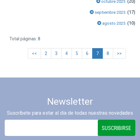
(20)
octubre 2025
(17)
septiembre 2025
(10)
agosto 2025
Total páginas: 8
<<
2
3
4
5
6
7
8
>>
Newsletter
Suscríbete para estar al día de todas nuestras novedades
SUSCRIBIRSE