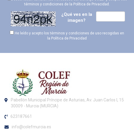
términos y condiciones de la
Política de Privacidad
.
¿Qué ves en la
imagen?
He leído y acepto los términos y condiciones de uso recogidas en
la
Política de Privacidad
Pabellón Municipal Príncipe de Asturias, Av. Juan Carlos I, 15
30009 - Murcia (MURCIA)
623187661
info@colefmurcia.es