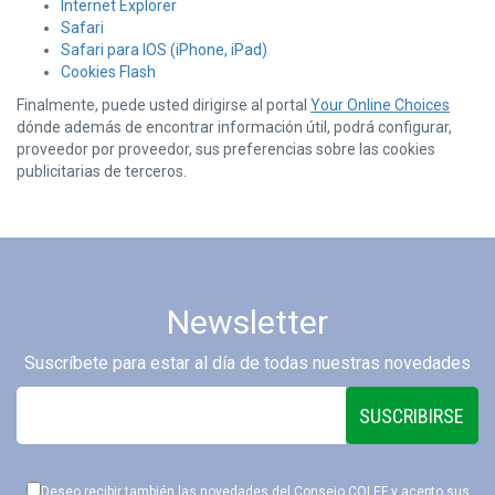
Internet Explorer
Safari
Safari para IOS (iPhone, iPad)
Cookies Flash
Finalmente, puede usted dirigirse al portal
Your Online Choices
dónde además de encontrar información útil, podrá configurar,
proveedor por proveedor, sus preferencias sobre las cookies
publicitarias de terceros.
Newsletter
Suscríbete para estar al día de todas nuestras novedades
SUSCRIBIRSE
Deseo recibir también las novedades del Consejo COLEF y acepto sus