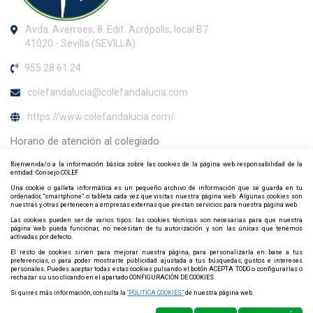
Avda. Averroes, 8. Edif. Acrópolis, local B7
41020 - Sevilla (SEVILLA)
955 28 61 24
colefandalucia@colefandalucia.com
https://www.colefandalucia.com/
Horario de atención al colegiado
Bienvenida/o a la información básica sobre las cookies de la página web responsabilidad de la
Mañanas: de lunes a viernes de 9:00 h. a 14:00 h. Tardes: de lunes
entidad: Consejo COLEF.
a jueves de 14:00 h. a 17:30 h. *Durante los meses de verano el
Una cookie o galleta informática es un pequeño archivo de información que se guarda en tu
horario de atención telefónica de 09:00 a 15:00
ordenador, “smartphone” o tableta cada vez que visitas nuestra página web. Algunas cookies son
nuestras y otras pertenecen a empresas externas que prestan servicios para nuestra página web.
Contacta y síguenos por redes sociales
Las cookies pueden ser de varios tipos: las cookies técnicas son necesarias para que nuestra
página web pueda funcionar, no necesitan de tu autorización y son las únicas que tenemos
activadas por defecto.
El resto de cookies sirven para mejorar nuestra página, para personalizarla en base a tus
preferencias, o para poder mostrarte publicidad ajustada a tus búsquedas, gustos e intereses
personales. Puedes aceptar todas estas cookies pulsando el botón ACEPTA TODO o configurarlas o
rechazar su uso clicando en el apartado CONFIGURACIÓN DE COOKIES.
Si quires más información, consulta la
“POLITICA COOKIES”
de nuestra página web.
Política de privacidad
Política de Cookies
Mapa web