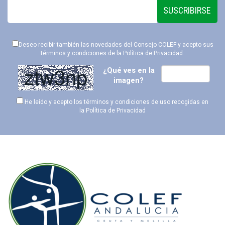
SUSCRIBIRSE
Deseo recibir también las novedades del Consejo COLEF y acepto sus
términos y condiciones de la
Política de Privacidad
.
¿Qué ves en la
imagen?
He leído y acepto los términos y condiciones de uso recogidas en
la
Política de Privacidad